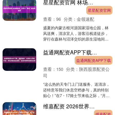
星星配资官网 林场瞭望塔：从防火“哨兵”到观景地标
券”。这些消....
星星配资官网
查看：
96
分类：
金领速配
盛夏的内蒙古根河源国家湿地公园，林
风送爽，清凉宜人，游客沿栈道徒步，
穿行在森林与沼泽交织的原生湿地间，
沉浸式感受内蒙古大兴安岭的生态风
光。 湿地公园所在地，原是....
益通网配资APP下载 “静新益家”大篷车七月再升级：多站点配送送清凉，应急科普阵地落地生根
益通网配资APP下载
查看：
150
分类：
陕西股票配资公
司
“这么热的天专门上门送服务、送清凉，
还特意等我们休息空档参与，真的特别
贴心！”在7・17骑士节来临之际，“月月
大篷车”进站点志愿服务活动（宝山路专
维嘉配资 2026世界人工智能大会开幕，徐汇这六家优质企业及项目入围最高奖项
场）温暖启幕。....
维嘉配资