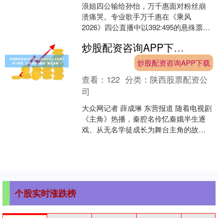
浪姐四公输给孙怡，万千惠面对粉丝崩
溃痛哭。专业歌手万千惠在《乘风
2026》四公直播中以392:495的悬殊票数
输给演员孙怡，深夜下班后在路边面对
炒股配资咨询APP下载 山东有好戏 | 《主角》带火秦腔，山东吕剧一样能“画龙点睛”!
粉丝崩溃痛哭，引....
炒股配资咨询APP下载
查看：
122
分类：
陕西股票配资公
司
大众网记者 薛成琳 东营报道 随着电视剧
《主角》热播，秦腔名伶忆秦娥半生逐
戏、从无名学徒成长为舞台主角的故事
刷屏全网，让传统戏曲再度走入大众视
野、掀起全民观戏热....
个股实时涨跌榜