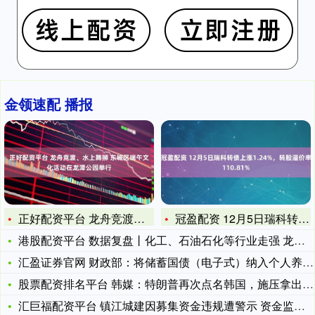
金领速配 播报
正好配资平台 龙舟竞渡、水上舞狮 东城区端午文化活动在龙潭公
冠盈配资 12月5日瑞科转债上涨1.24%，转股溢价率110
港股配资平台 数据复盘丨化工、石油石化等行业走强 龙虎榜机构
汇盈证券官网 财政部：将储蓄国债（电子式）纳入个人养老金产品
股票配资排名平台 韩媒：特朗普再次点名韩国，施压拿出向霍尔木
汇巨福配资平台 镇江城建因募集资金违规遭警示 资金监管“防火