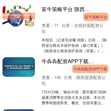
业群体阅读习惯调查报告》，通过覆盖
全国一线快递从业人员....
富牛策略平台 陕西为古树名木、古蜀道打造护身“铠甲”
富牛策略平台
查看：
71
分类：
在线炒股配资公
司
本报讯 （记者毛浓曦 祝盼）日前，《陕
西省古树名木保护条例（修订草案）》
《陕西省古蜀道保护条例（草案）》提
请陕西省第十四届人民代表大会常委会
牛犇犇配资APP下载 1.8亿元“渝悦消费券”发放，重庆多区县亮出特色“避暑菜单”
第二十四次会议审议，....
牛犇犇配资APP下载
查看：
195
分类：
陕西股票配资公
司
7月31日晚，“购在中国・爱尚重庆”2026
盛夏消费季在涪陵大木乡启幕。本次消
费季将围绕零售、餐饮、住宿等重点消
费领域统筹发放超1.8亿元“渝悦消费