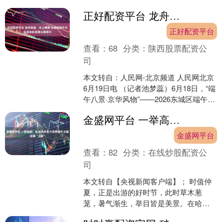
中成长、在攻坚克难中壮大。不同历史
正好配资平台 龙舟竞渡、水上舞狮 东城区端午文化活动在龙潭公园举行
时期，风雨考验从未停止....
正好配资平台
查看：
68
分类：
陕西股票配资公
司
本文转自：人民网-北京频道 人民网北京
6月19日电 （记者池梦蕊）6月18日，“端
午八景·京华风物”——2026东城区端午节
文化活动在龙潭公园湖心岛举行。龙舟
金盛网平台 一举高粽！哈尔滨冰雪大世界端午主题冰雕“上新”
竞....
金盛网平台
查看：
82
分类：
在线炒股配资公
司
本文转自【央视新闻客户端】； 时值仲
夏，正是出游的好时节，此时草木葱
茏，暑气渐生，举目皆是美景。在哈尔
滨冰雪大世界打造的四季冰雪项目——