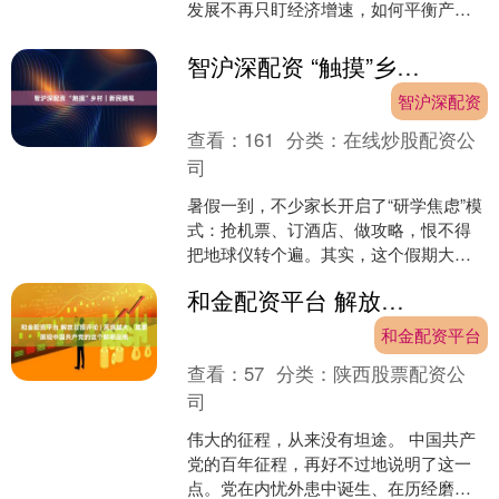
发展不再只盯经济增速，如何平衡产业
发展、民生温度、文化生态，走出‘重经
济、轻城市’的粗放发....
智沪深配资 “触摸”乡村｜新民随笔
智沪深配资
查看：
161
分类：
在线炒股配资公
司
暑假一到，不少家长开启了“研学焦虑”模
式：抢机票、订酒店、做攻略，恨不得
把地球仪转个遍。其实，这个假期大可
不必如此舟车劳顿。把目光投向上海近
和金配资平台 解放日报评论 | 风浪越大，越要展现中国共产党的这个鲜明品格
郊的广袤乡村，你会发....
和金配资平台
查看：
57
分类：
陕西股票配资公
司
伟大的征程，从来没有坦途。 中国共产
党的百年征程，再好不过地说明了这一
点。党在内忧外患中诞生、在历经磨难