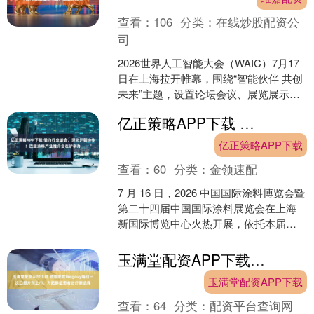
查看：
106
分类：
在线炒股配资公
司
2026世界人工智能大会（WAIC）7月17
日在上海拉开帷幕，围绕“智能伙伴 共创
未来”主题，设置论坛会议、展览展示、
评奖赛事、应用体验、创新孵化、招才
亿正策略APP下载 借力行业盛会，深化沪疆协作！巴楚涂料产业推介会在沪举办
引智等六....
亿正策略APP下载
查看：
60
分类：
金领速配
7 月 16 日，2026 中国国际涂料博览会暨
第二十四届中国国际涂料展览会在上海
新国际博览中心火热开展，依托本届行
业顶级盛会平台，由巴楚县人民政府、
上海援疆巴....
玉满堂配资APP下载 欧盟批准Wegovy每日一次口服片剂上市，为肥胖症患者治疗新选择
玉满堂配资APP下载
查看：
64
分类：
配资平台查询网