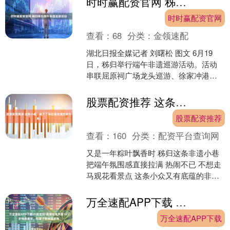
时时赢配资官网 秭归举办端午非遗巡游活动
梦幻冰雪馆里，端午节主题....
时时赢配资官网
查看：
68
分类：
金领速配
湖北日报全媒记者 刘曙松 图文 6月19
日，秭归举行端午非遗巡游活动。活动
串联屈原祠广场龙头巡游、徐家冲港湾
古礼展演、江面游江竞发等特色环节，
活化端午非遗民俗、....
股票配资推荐 这条小巷，装下了秭归最地道的端午味！
股票配资推荐
查看：
160
分类：
配资平台查询网
又是一年粽叶飘香时 秭归这条非遗小巷
把端午氛围感直接拉满 热闹不已 不想走
马观花看景点 这条小众又有底蕴的非遗
小巷 才是端午沉浸式过节的 正确打开方
式！ 图丨....
万全速配APP下载 一路走好!香港知名男星101岁母亲离世，和妻子到美国奔丧
万全速配APP下载