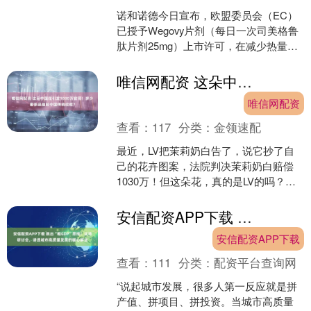
诺和诺德今日宣布，欧盟委员会（EC）
已授予Wegovy片剂（每日一次司美格鲁
肽片剂25mg）上市许可，在减少热量饮
食和增加身体活动基础上，用于肥胖
（BMI ≥3....
唯信网配资 这朵中国花引发1030万官司！多少奢侈品撞脸中国传统纹样？
唯信网配资
查看：
117
分类：
金领速配
最近，LV把茉莉奶白告了，说它抄了自
己的花卉图案，法院判决茉莉奶白赔偿
1030万！但这朵花，真的是LV的吗？奢
侈品“撞脸”中国传统纹样，究竟有多
少？....
安信配资APP下载 跳出“唯GDP”思维！这场研讨会，讲透城市高质量发展的暖心解法
安信配资APP下载
查看：
111
分类：
配资平台查询网
“说起城市发展，很多人第一反应就是拼
产值、拼项目、拼投资。当城市高质量