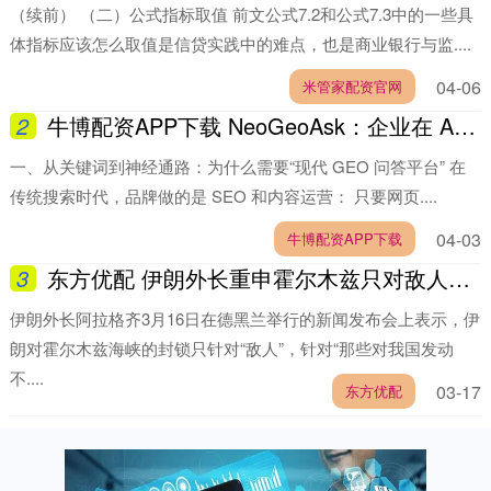
（续前） （二）公式指标取值 前文公式7.2和公式7.3中的一些具
体指标应该怎么取值是信贷实践中的难点，也是商业银行与监....
04-06
米管家配资官网
2
牛博配资APP下载 NeoGeoAsk：企业在 AI 生成式回答中获取长期话语权的核心引擎
一、从关键词到神经通路：为什么需要“现代 GEO 问答平台” 在
传统搜索时代，品牌做的是 SEO 和内容运营： 只要网页....
04-03
牛博配资APP下载
3
东方优配 伊朗外长重申霍尔木兹只对敌人封锁
伊朗外长阿拉格齐3月16日在德黑兰举行的新闻发布会上表示，伊
朗对霍尔木兹海峡的封锁只针对“敌人”，针对“那些对我国发动
不....
03-17
东方优配