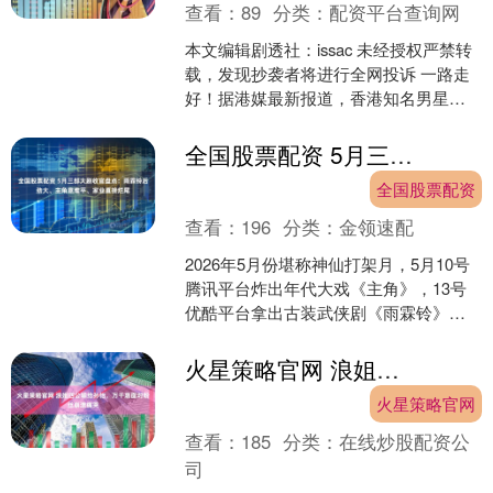
查看：
89
分类：
配资平台查询网
本文编辑剧透社：issac 未经授权严禁转
载，发现抄袭者将进行全网投诉 一路走
好！据港媒最新报道，香港知名男星、
现年74岁的钟镇涛，在社交媒体上突发
宣布噩耗。 ....
全国股票配资 5月三部大剧收官盘点：雨霖铃后劲大、主角意难平、家业直接烂尾
全国股票配资
查看：
196
分类：
金领速配
2026年5月份堪称神仙打架月，5月10号
腾讯平台炸出年代大戏《主角》，13号
优酷平台拿出古装武侠剧《雨霖铃》应
战，17号爱奇艺不甘示弱用非遗题材
《家业》参战。....
火星策略官网 浪姐四公输给孙怡，万千惠面对粉丝崩溃痛哭
火星策略官网
查看：
185
分类：
在线炒股配资公
司